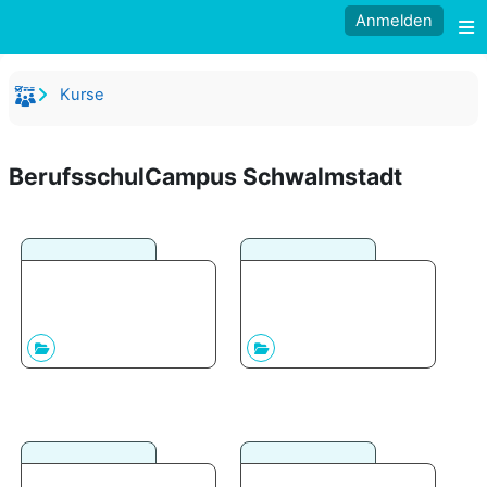
Zum Hauptinhalt
Anmelden
W
Kurse
BerufsschulCampus Schwalmstadt